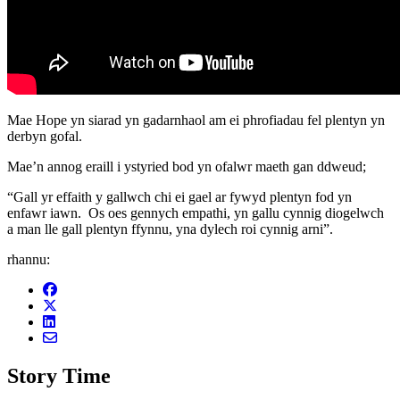
Mae Hope yn siarad yn gadarnhaol am ei phrofiadau fel plentyn yn
derbyn gofal.
Mae’n annog eraill i ystyried bod yn ofalwr maeth gan ddweud;
“Gall yr effaith y gallwch chi ei gael ar fywyd plentyn fod yn
enfawr iawn. Os oes gennych empathi, yn gallu cynnig diogelwch
a man lle gall plentyn ffynnu, yna dylech roi cynnig arni”.
rhannu:
Share on Facebook
Share on X
Share on LinkedIn
Share by mail
Story Time