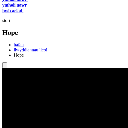
ymholi nawr
hwb aelod
stori
Hope
hafan
llwyddiannau lleol
Hope
Play Video