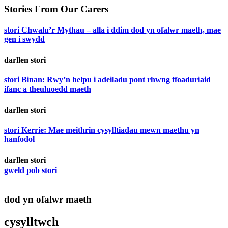
Stories From Our Carers
stori
Chwalu’r Mythau – alla i ddim dod yn ofalwr maeth, mae
gen i swydd
darllen stori
stori
Binan: Rwy’n helpu i adeiladu pont rhwng ffoaduriaid
ifanc a theuluoedd maeth
darllen stori
stori
Kerrie: Mae meithrin cysylltiadau mewn maethu yn
hanfodol
darllen stori
gweld pob stori
dod yn ofalwr maeth
cysylltwch