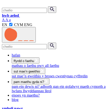
Skip
Search
cyflwyno
to
hwb aelod
content
A
A
a
Switch English and Welsh
EN
CYM
ENG
Menu
Search
cyflwyno
hafan
ffyrdd o faethu
mathau o faethu
pwy all faethu
sut mae’n gweithio
sut mae’n gweithio
y broses
cwestiynau cyffredin
pam maethu gyda ni?
pam ein dewis ni?
adborth gan ein gofalwyr maeth
cymorth a
lwfans
llwyddiannau lleol
eisoes yn maethu?
blog
ymholi nawr