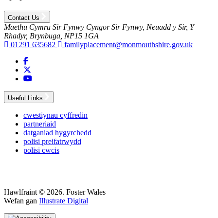
Contact Us
Maethu Cymru Sir Fynwy
Cyngor Sir Fynwy, Neuadd y Sir, Y
Rhadyr, Brynbuga, NP15 1GA
01291 635682
familyplacement@monmouthshire.gov.uk
Visit Foster Wales on Facebook
Visit Foster Wales on X
Visit Foster Wales on YouTube
Useful Links
cwestiynau cyffredin
partneriaid
datganiad hygyrchedd
polisi preifatrwydd
polisi cwcis
Hawlfraint © 2026. Foster Wales
Wefan gan
Illustrate Digital