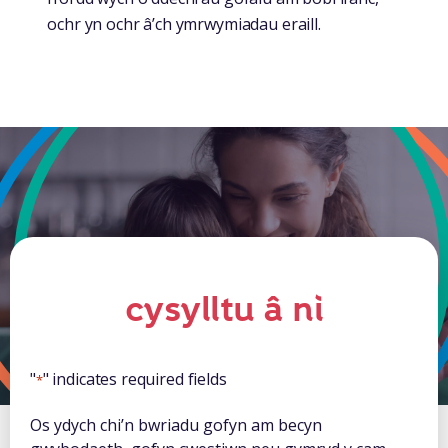
ochr yn ochr â’ch ymrwymiadau eraill.
cysylltu â ni
"
" indicates required fields
*
Os ydych chi’n bwriadu gofyn am becyn