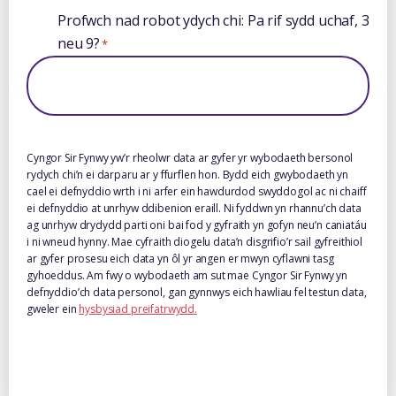
Profwch nad robot ydych chi: Pa rif sydd uchaf, 3
neu 9?
*
Cyngor Sir Fynwy yw’r rheolwr data ar gyfer yr wybodaeth bersonol
rydych chi’n ei darparu ar y ffurflen hon. Bydd eich gwybodaeth yn
cael ei defnyddio wrth i ni arfer ein hawdurdod swyddogol ac ni chaiff
ei defnyddio at unrhyw ddibenion eraill. Ni fyddwn yn rhannu’ch data
ag unrhyw drydydd parti oni bai fod y gyfraith yn gofyn neu’n caniatáu
i ni wneud hynny. Mae cyfraith diogelu data’n disgrifio’r sail gyfreithiol
ar gyfer prosesu eich data yn ôl yr angen er mwyn cyflawni tasg
gyhoeddus. Am fwy o wybodaeth am sut mae Cyngor Sir Fynwy yn
defnyddio’ch data personol, gan gynnwys eich hawliau fel testun data,
gweler ein
hysbysiad preifatrwydd.