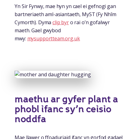
Yn Sir Fynwy, mae hyn yn cael ei gefnogi gan
bartneriaeth aml-asiantaeth, MyST (Fy Nhîm
Cymorth). Dyma
clip byr
o rai o’n gofalwyr
maeth. Gael gwybod
mwy:
mysupportteam.org.uk
maethu ar gyfer plant a
phobl ifanc sy’n ceisio
noddfa
Mae llawer o ffoaduriaid ifanc yn gorfod gadael