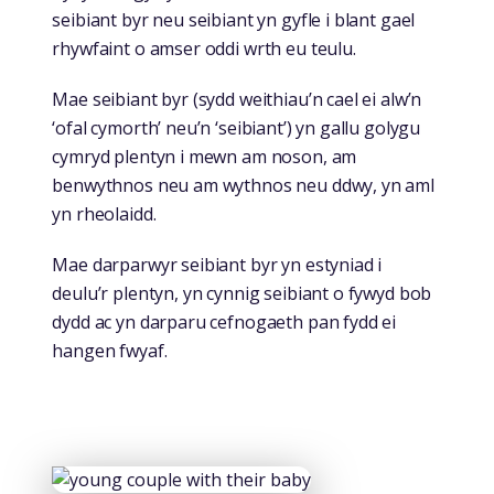
seibiant byr neu seibiant yn gyfle i blant gael
rhywfaint o amser oddi wrth eu teulu.
Mae seibiant byr (sydd weithiau’n cael ei alw’n
‘ofal cymorth’ neu’n ‘seibiant’) yn gallu golygu
cymryd plentyn i mewn am noson, am
benwythnos neu am wythnos neu ddwy, yn aml
yn rheolaidd.
Mae darparwyr seibiant byr yn estyniad i
deulu’r plentyn, yn cynnig seibiant o fywyd bob
dydd ac yn darparu cefnogaeth pan fydd ei
hangen fwyaf.