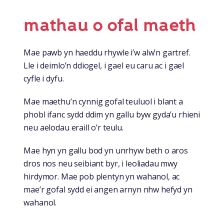
mathau o ofal maeth
Mae pawb yn haeddu rhywle i’w alw’n gartref.
Lle i deimlo’n ddiogel, i gael eu caru ac i gael
cyfle i dyfu.
Mae maethu’n cynnig gofal teuluol i blant a
phobl ifanc sydd ddim yn gallu byw gyda’u rhieni
neu aelodau eraill o’r teulu.
Mae hyn yn gallu bod yn unrhyw beth o aros
dros nos neu seibiant byr, i leoliadau mwy
hirdymor. Mae pob plentyn yn wahanol, ac
mae’r gofal sydd ei angen arnyn nhw hefyd yn
wahanol.