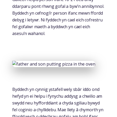
ddarparu pont rhwng gofal a byw’n annibynnol.
Byddech yn cefnogi’r person ifanc mewn ffordd
debyg i letywr. Ni fyddech yn cael eich cofrestru
fel gofalwr maeth a byddwch yn cael eich
asesu’n wahanol.
Byddech yn cynnig ystafell wely sbâr iddo ond
hefyd yn ei helpu i fynychu addysg a chwilio am
swydd neu hyfforddiant a chyda sgiliau bywyd
fel coginio a chyllidebu. Mae llety â chymorth yn
ffordd wych o ddechrau gofalu am bobl ifanc,