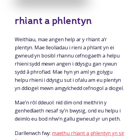
rhiant a phlentyn
Weithiau, mae angen help ar y rhiant a’r
plentyn. Mae lleoliadau i rieni a phlant yn ei
gwneud yn bosibl rhannu cefnogaeth a helpu
rhieni sydd mewn angen i ddysgu gan rywun
sydd â phrofiad. Mae hyn yn aml yn golygu
helpu rhieni i ddysgu sut i ofalu am eu plentyn
yn ddiogel mewn amgylchedd cefnogol a diogel.
Mae’n rôl ddeuol: nid dim ond meithrin y
genhedlaeth nesaf sy’n bwysig, ond eu helpu i
deimlo eu bod nhw’n gallu gwneud yr un peth.
Darllenwch fwy:
maethu rhiant a phlentyn yn sir