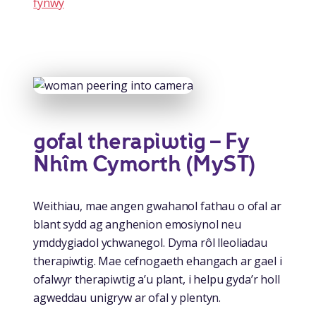
fynwy
gofal therapiwtig – Fy
Nhîm Cymorth (MyST)
Weithiau, mae angen gwahanol fathau o ofal ar
blant sydd ag anghenion emosiynol neu
ymddygiadol ychwanegol. Dyma rôl lleoliadau
therapiwtig. Mae cefnogaeth ehangach ar gael i
ofalwyr therapiwtig a’u plant, i helpu gyda’r holl
agweddau unigryw ar ofal y plentyn.