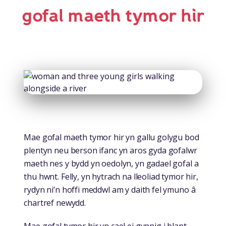
gofal maeth tymor hir
Mae gofal maeth tymor hir yn gallu golygu bod
plentyn neu berson ifanc yn aros gyda gofalwr
maeth nes y bydd yn oedolyn, yn gadael gofal a
thu hwnt. Felly, yn hytrach na lleoliad tymor hir,
rydyn ni’n hoffi meddwl am y daith fel ymuno â
chartref newydd.
Mae gofal tymor hir yn cael ei gynnig i blant