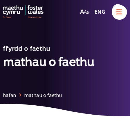
Menu
A
ENG
A
a
Skip to content
ffyrdd o faethu
mathau o faethu
hafan
mathau o faethu