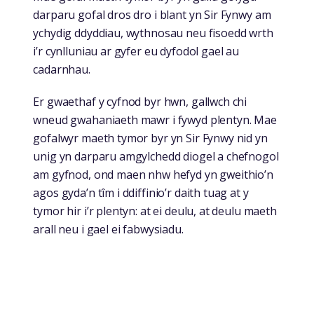
darparu gofal dros dro i blant yn Sir Fynwy am
ychydig ddyddiau, wythnosau neu fisoedd wrth
i’r cynlluniau ar gyfer eu dyfodol gael au
cadarnhau.
Er gwaethaf y cyfnod byr hwn, gallwch chi
wneud gwahaniaeth mawr i fywyd plentyn. Mae
gofalwyr maeth tymor byr yn Sir Fynwy nid yn
unig yn darparu amgylchedd diogel a chefnogol
am gyfnod, ond maen nhw hefyd yn gweithio’n
agos gyda’n tîm i ddiffinio’r daith tuag at y
tymor hir i’r plentyn: at ei deulu, at deulu maeth
arall neu i gael ei fabwysiadu.