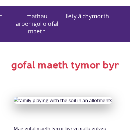
h
mathau
llety â chymorth
arbenigol o ofal
maeth
gofal maeth tymor byr
Mae gofal maeth tymor byr yn gallu golygu