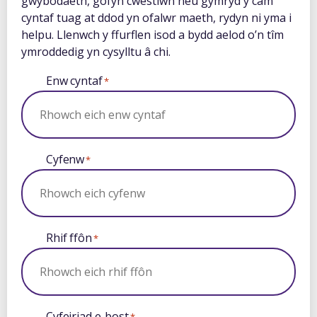
gwybodaeth, gofyn cwestiwn neu gymryd y cam
cyntaf tuag at ddod yn ofalwr maeth, rydyn ni yma i
helpu. Llenwch y ffurflen isod a bydd aelod o’n tîm
ymroddedig yn cysylltu â chi.
Enw cyntaf
*
Cyfenw
*
Rhif ffôn
*
Cyfeiriad e-bost
*