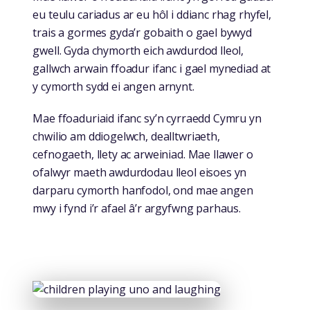
eu teulu cariadus ar eu hôl i ddianc rhag rhyfel,
trais a gormes gyda’r gobaith o gael bywyd
gwell. Gyda chymorth eich awdurdod lleol,
gallwch arwain ffoadur ifanc i gael mynediad at
y cymorth sydd ei angen arnynt.
Mae ffoaduriaid ifanc sy’n cyrraedd Cymru yn
chwilio am ddiogelwch, dealltwriaeth,
cefnogaeth, llety ac arweiniad. Mae llawer o
ofalwyr maeth awdurdodau lleol eisoes yn
darparu cymorth hanfodol, ond mae angen
mwy i fynd i’r afael â’r argyfwng parhaus.