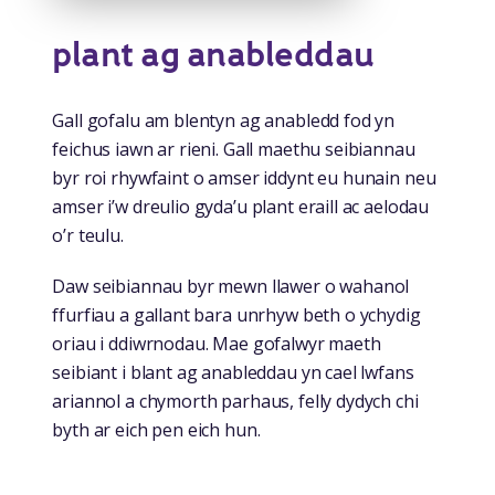
plant ag anableddau
Gall gofalu am blentyn ag anabledd fod yn
feichus iawn ar rieni. Gall maethu seibiannau
byr roi rhywfaint o amser iddynt eu hunain neu
amser i’w dreulio gyda’u plant eraill ac aelodau
o’r teulu.
Daw seibiannau byr mewn llawer o wahanol
ffurfiau a gallant bara unrhyw beth o ychydig
oriau i ddiwrnodau. Mae gofalwyr maeth
seibiant i blant ag anableddau yn cael lwfans
ariannol a chymorth parhaus, felly dydych chi
byth ar eich pen eich hun.