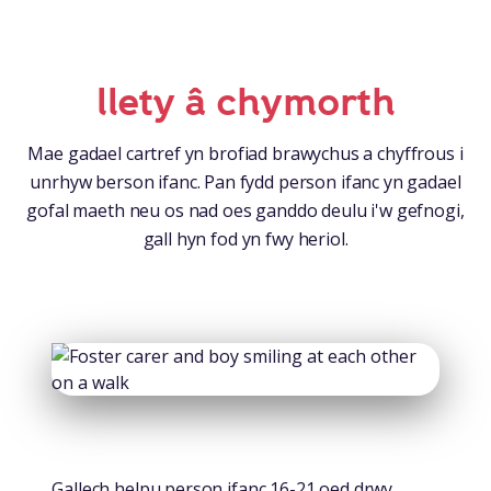
llety â chymorth
Mae gadael cartref yn brofiad brawychus a chyffrous i
unrhyw berson ifanc. Pan fydd person ifanc yn gadael
gofal maeth neu os nad oes ganddo deulu i'w gefnogi,
gall hyn fod yn fwy heriol.
Gallech helpu person ifanc 16-21 oed drwy